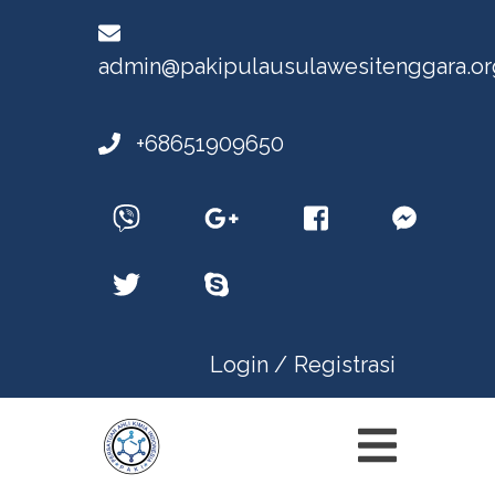
admin@pakipulausulawesitenggara.or
+68651909650
Login /
Registrasi